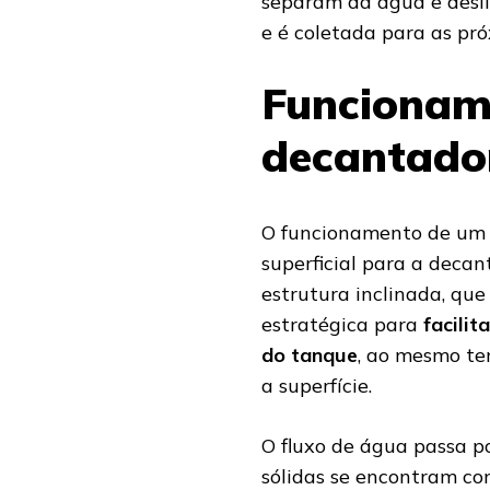
separam da água e desli
e é coletada para as pr
Funcioname
decantado
O funcionamento de um 
superficial para a deca
estrutura inclinada, que
estratégica para
facilit
do tanque
, ao mesmo te
a superfície.
O fluxo de água passa po
sólidas se encontram com