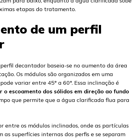
zam para baixo, enquanto a água clarificada sobe
óximas etapas do tratamento.
nto de um perfil
r
perfil decantador baseia-se no aumento da área
ntação. Os módulos são organizados em uma
 pode variar entre 45° a 60°. Essa inclinação é
ar o escoamento dos sólidos em direção ao fundo
mpo que permite que a água clarificada flua para
r entre os módulos inclinados, onde as partículas
 as superfícies internas dos perfis e se separam