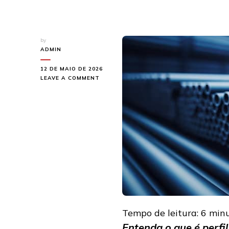
by
ADMIN
12 DE MAIO DE 2026
ON
LEAVE A COMMENT
PERFIL
DECANTADOR:
O
QUE
É
E
COMO
FUNCIONA
Tempo de leitura:
6
min
Entenda o que é perfi