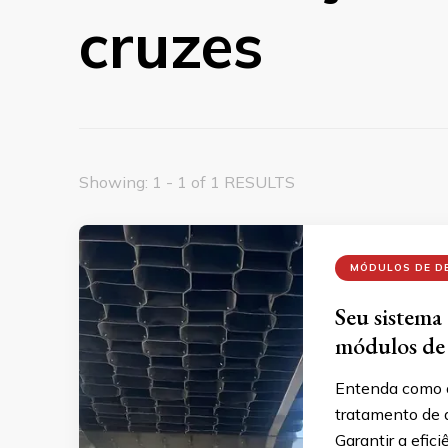
cruzes
Showing: 1 - 1 of 1 RESULTS
MÓDULOS DE D
Seu sistema
módulos de
Entenda como o
tratamento de á
Garantir a efic