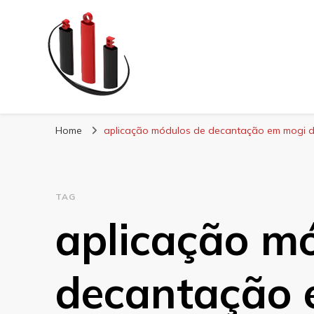
Blog Soe Laminad
Home
aplicação módulos de decantação em mogi d
TAG
aplicação m
decantação 