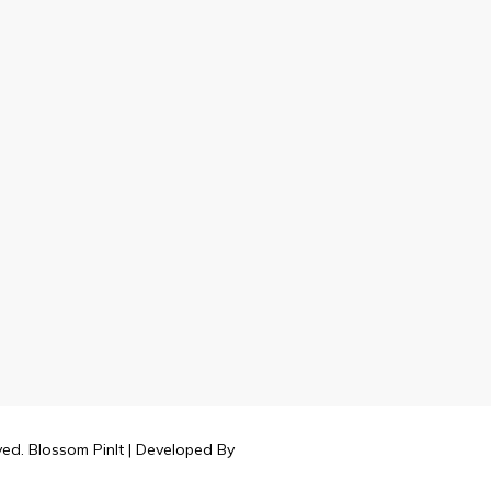
rved.
Blossom PinIt | Developed By