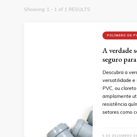
Showing: 1 - 1 of 1 RESULTS
POLÍMERO DE P
A verdade s
seguro para 
Descubra a ver
versatilidade e
PVC, ou cloreto
amplamente uti
resistência quí
setores como co
5 DE DEZEMBRO D