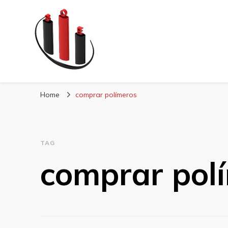
Blog Soe Laminad
Home
comprar polímeros
TAG
comprar pol