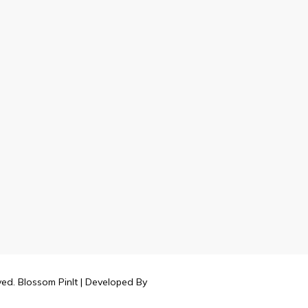
rved.
Blossom PinIt | Developed By