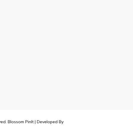
rved.
Blossom PinIt | Developed By