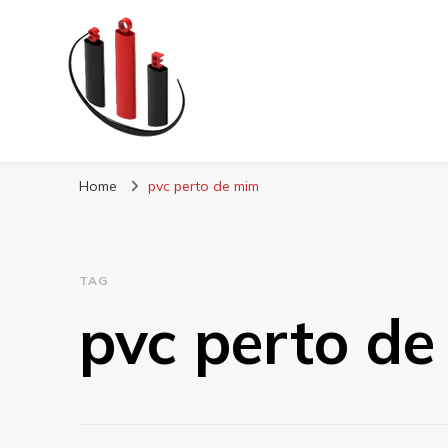
Blog Soe Laminad
Home
pvc perto de mim
TAG
pvc perto d