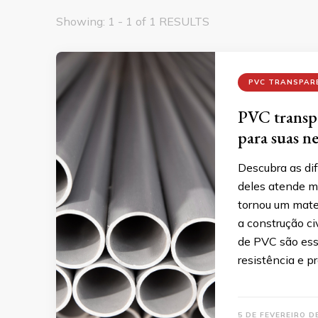
Showing: 1 - 1 of 1 RESULTS
PVC TRANSPAR
PVC transp
para suas n
Descubra as di
deles atende m
tornou um mate
a construção ci
de PVC são ess
resistência e p
5 DE FEVEREIRO D