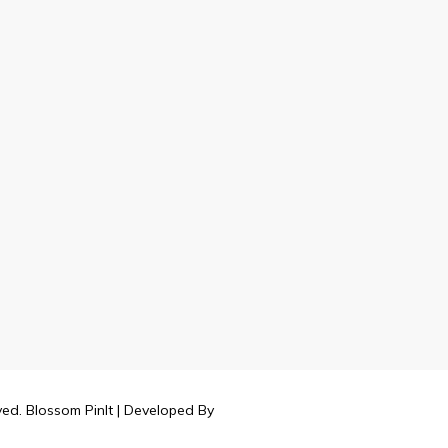
rved.
Blossom PinIt | Developed By