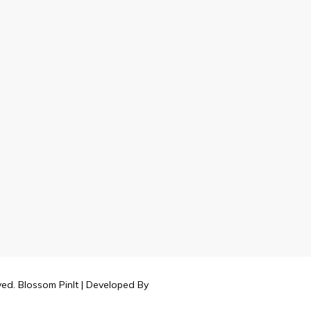
rved.
Blossom PinIt | Developed By