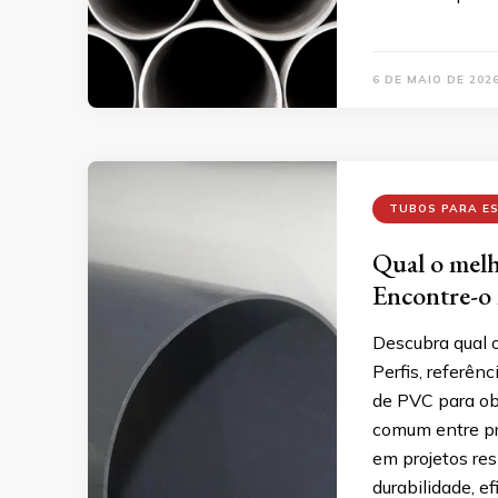
6 DE MAIO DE 202
TUBOS PARA E
Qual o melh
Encontre-o 
Descubra qual 
Perfis, referên
de PVC para ob
comum entre pro
em projetos res
durabilidade, ef