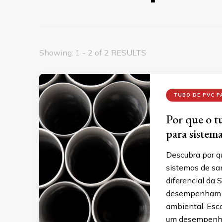
Showing: 1 - 2 of 2 RESULTS
TUBO DE PVC 
Por que o t
para sistem
Descubra por q
sistemas de sa
diferencial da 
desempenham um
ambiental. Esco
um desempenho 