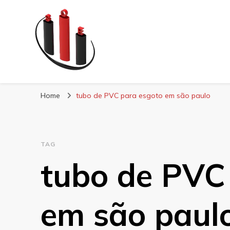
Blog Soe Laminad
Home
tubo de PVC para esgoto em são paulo
TAG
tubo de PVC
em são paul