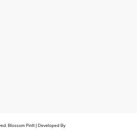
rved.
Blossom PinIt | Developed By