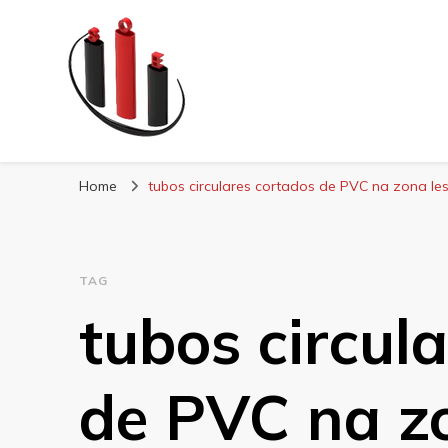
Blog Soe Laminad
Home
tubos circulares cortados de PVC na zona le
TAG
tubos circul
de PVC na zo