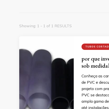
Showing: 1 - 1 of 1 RESULTS
TUBOS CORTAD
por que inv
sob medida
Conheça as cara
de PVC e descu
projeto com pra
PVC se destaca
ampla gama de s
até instalações