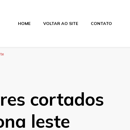
HOME
VOLTAR AO SITE
CONTATO
os
ste
ares cortados
na leste