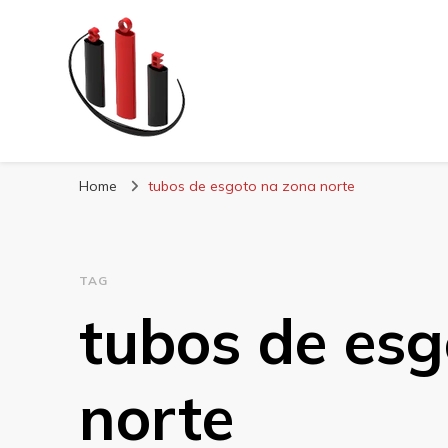
Blog Soe Laminad
Home
tubos de esgoto na zona norte
TAG
tubos de esg
norte