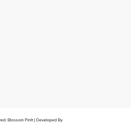
rved.
Blossom PinIt | Developed By