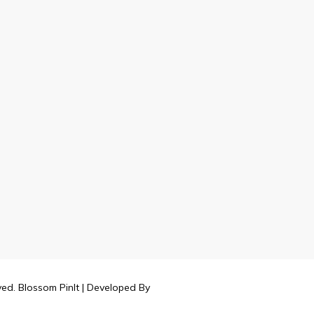
rved.
Blossom PinIt | Developed By