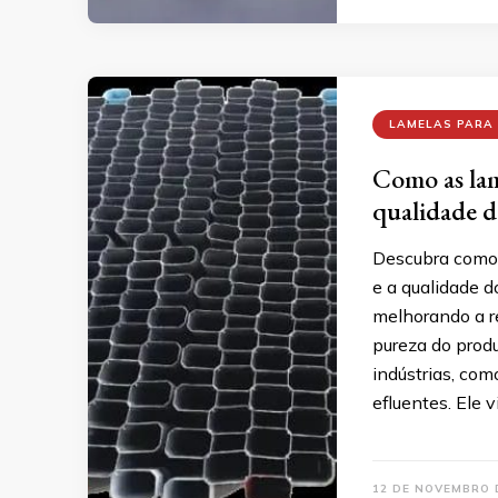
LAMELAS PARA
Como as lam
qualidade d
Descubra como 
e a qualidade d
melhorando a r
pureza do produ
indústrias, com
efluentes. Ele 
12 DE NOVEMBRO 