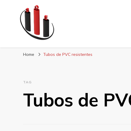
Blog Soe Laminad
Home
Tubos de PVC resistentes
TAG
Tubos de PVC