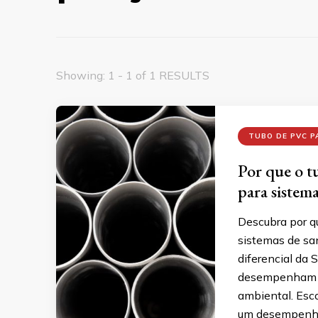
Showing: 1 - 1 of 1 RESULTS
TUBO DE PVC 
Por que o t
para sistem
Descubra por q
sistemas de sa
diferencial da 
desempenham um
ambiental. Esco
um desempenho 