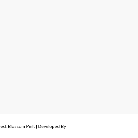
rved.
Blossom PinIt | Developed By