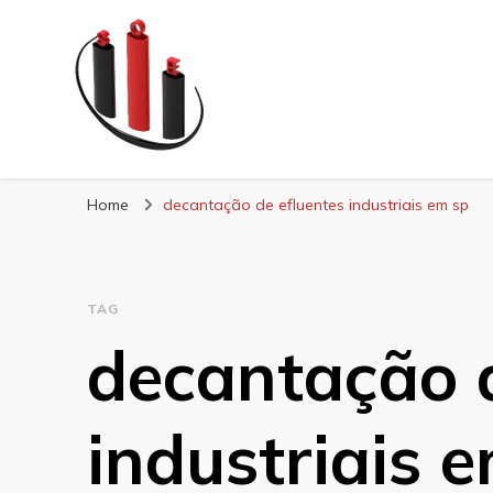
Blog Soe Laminad
Home
decantação de efluentes industriais em sp
TAG
decantação d
industriais 