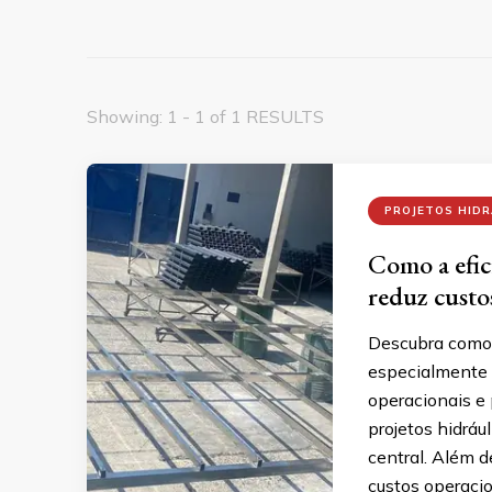
Showing: 1 - 1 of 1 RESULTS
PROJETOS HIDR
Como a efici
reduz custo
Descubra como a
especialmente 
operacionais e 
projetos hidráu
central. Além d
custos operaci