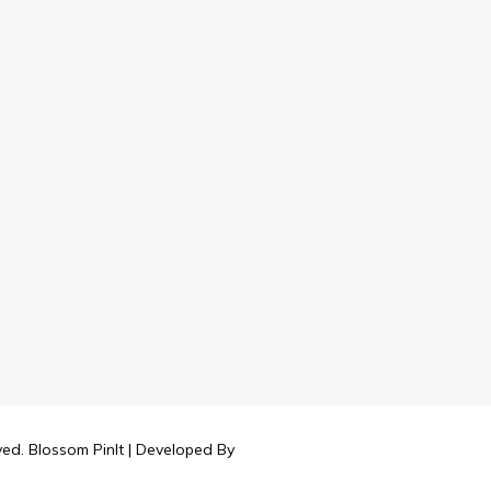
rved.
Blossom PinIt | Developed By