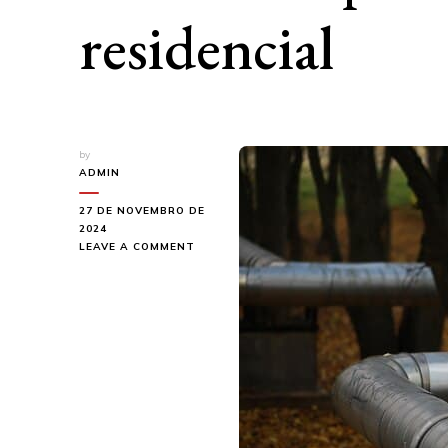
residencial
by
ADMIN
27 DE NOVEMBRO DE
2024
ON
LEAVE A COMMENT
COMO
GARANTIR
A
LONGEVIDADE
DOS
SEUS
TUBOS
PARA
ESGOTO
RESIDENCIAL