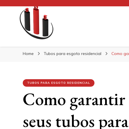
Blog Soe Laminad
Home
Tubos para esgoto residencial
Como gar
TUBOS PARA ESGOTO RESIDENCIAL
Como garantir 
seus tubos para