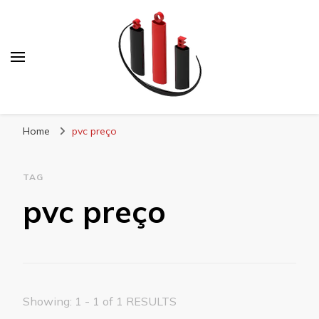
Blog Soe Laminados
Home
pvc preço
TAG
pvc preço
Showing: 1 - 1 of 1 RESULTS