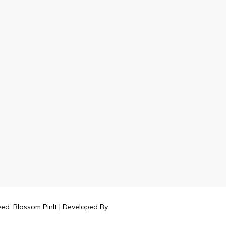
rved.
Blossom PinIt | Developed By