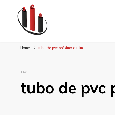
Blog Soe Laminad
Home
tubo de pvc próximo a mim
TAG
tubo de pvc