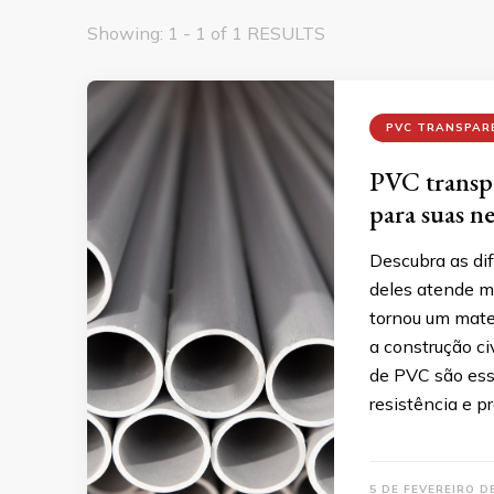
Showing: 1 - 1 of 1 RESULTS
PVC TRANSPAR
PVC transp
para suas n
Descubra as di
deles atende m
tornou um mate
a construção ci
de PVC são ess
resistência e p
5 DE FEVEREIRO D