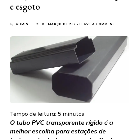
e esgoto
ON
by
ADMIN
28 DE MARÇO DE 2025
LEAVE A COMMENT
VANTAGENS
DO
TUBO
PVC
TRANSPARE
RÍGIDO
NAS
ESTAÇÕES
DE
TRATAMEN
DE
ÁGUA
E
ESGOTO
Tempo de leitura:
5
minutos
O tubo PVC transparente rígido é a
melhor escolha para estações de